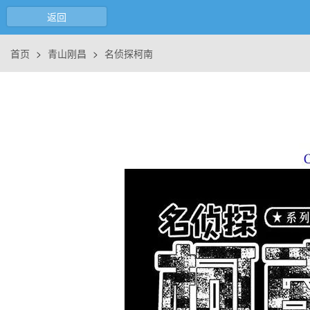
返回
首页
>
青山刚昌
>
名侦探柯南