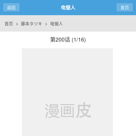
电锯人
返回
首页
首页
>
藤本タツキ
>
电锯人
第200话 (
1/16
)