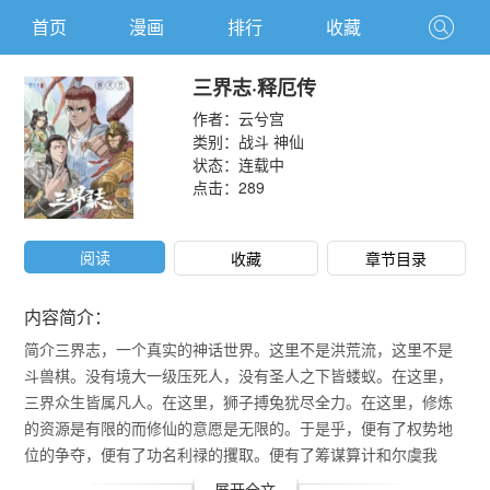
首页
漫画
排行
收藏
三界志·释厄传
作者：
云兮宫
类别：
战斗
神仙
状态：连载中
点击：
289
阅读
收藏
章节目录
内容简介：
简介三界志，一个真实的神话世界。这里不是洪荒流，这里不是
斗兽棋。没有境大一级压死人，没有圣人之下皆蝼蚁。在这里，
三界众生皆属凡人。在这里，狮子搏兔犹尽全力。在这里，修炼
的资源是有限的而修仙的意愿是无限的。于是乎，便有了权势地
位的争夺，便有了功名利禄的攫取。便有了筹谋算计和尔虞我
诈。
展开全文