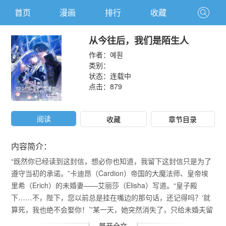
首页
漫画
排行
收藏
从今往后，我们是陌生人
作者：
예훤
类别：
状态：连载中
点击：
879
阅读
收藏
章节目录
内容简介：
“既然你已经读到这封信，想必你也知道，我留下这封信只是为了
遵守当初的承诺。”卡迪昂（Cardion）帝国的大魔法师、皇帝埃
里希（Erich）的未婚妻——艾丽莎（Elisha）写道。“皇子殿
下……不，陛下，您以前总是挂在嘴边的那句话，还记得吗？‘就
算死，我也绝不会娶你！’”某一天，她突然消失了，只给未婚夫留
下了一封信。然而，与艾丽莎预想中“他绝不会来找她”的情况相
展开全文