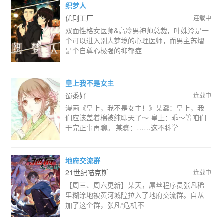
织梦人
优剧工厂
连载中
双面性格女医师&高冷男神帅总裁，叶姝泠是一
个可以进入别人梦境的心理医师，而男主苏熠
是个自尊心极强的抑郁症
皇上我不是女主
蜀黍好
连载中
漫画《皇上，我不是女主！》某蠢：皇上，我
们应该盖着棉被纯聊天了～ 皇上：乖～等咱们
干完正事再聊。 某蠢：……这不科学
地府交流群
21世纪喵克斯
连载中
【周三、周六更新】某天，屌丝程序员张凡稀
里糊涂地被黄河城隍拉入了地府交流群。自从
加了这个群，张凡“危机不