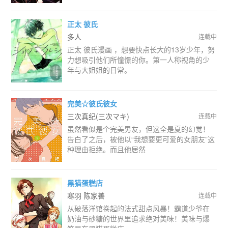
正太 彼氏
多人
连载中
正太 彼氏漫画 ，想要快点长大的13岁少年，努
力想吸引他们所憧憬的你。第一人称视角的少
年与大姐姐的日常。
完美☆彼氏彼女
三次真纪(三次マキ)
连载中
虽然看似是个完美男友，但这全是夏的幻觉！
告白了之后，被他以“我想要更可爱的女朋友”这
种理由拒绝。而且他居然
黑猫蛋糕店
寒羽 陈家善
连载中
从破落洋馆卷起的法式甜点风暴！霸道少爷在
奶油与砂糖的世界里追求绝对美味！美味与爆