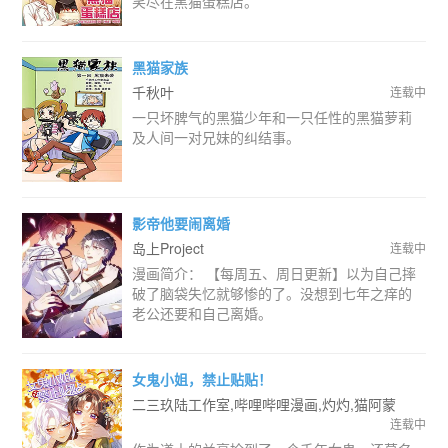
笑尽在黑猫蛋糕店。
黑猫家族
千秋叶
连载中
一只坏脾气的黑猫少年和一只任性的黑猫萝莉
及人间一对兄妹的纠结事。
影帝他要闹离婚
岛上Project
连载中
漫画简介： 【每周五、周日更新】以为自己摔
破了脑袋失忆就够惨的了。没想到七年之痒的
老公还要和自己离婚。
女鬼小姐，禁止贴贴！
二三玖陆工作室,哔哩哔哩漫画,灼灼,猫阿蒙
连载中