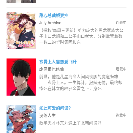
甜心总裁娇妻控
July,Archive
连载中
【授权/每周三更新】势力庞大的黑龙家族大公
子山口龙崎和二公子山口孝太，分别掌管着数
一数二的华时集团和东
玄骨上人靠恋爱飞升
废灵根也修仙
连载中
前世，他是乱星海令人闻风丧胆的魔道枭雄
——玄骨上人。一生算计，狠辣无情，最终却
惨死在韩立的辟邪金雷之下，身死
如此可爱的间谍?
没落人生
连载中
数学天才朴东九遇上了北韩间谍?!