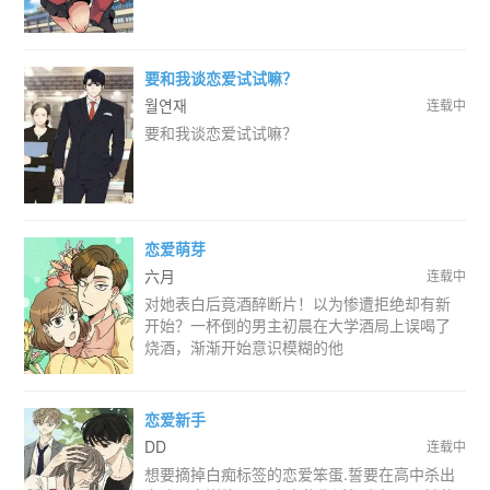
要和我谈恋爱试试嘛？
월연재
连载中
要和我谈恋爱试试嘛？
恋爱萌芽
六月
连载中
对她表白后竟酒醉断片！以为惨遭拒绝却有新
开始？一杯倒的男主初晨在大学酒局上误喝了
烧酒，渐渐开始意识模糊的他
恋爱新手
DD
连载中
想要摘掉白痴标签的恋爱笨蛋.誓要在高中杀出