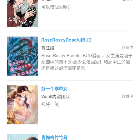
可以借個火嗎？
RoseRoseyRosefulBUD
育江绫
连载中
Rose Rosey Roseful BUD漫画 ，女主角是陷于
烦恼中的四十岁·原少女漫画家！和高中生的邂
逅是错过的遗憾还是恋
好一个乖乖女
Wanff内容团队
连载中
即将上线
青梅梅竹竹马