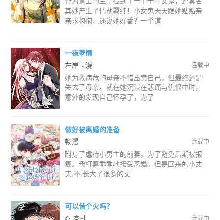
作为道士的兰亭捡到了一个千年女鬼，还莫名
其妙产生了情劫羁绊！小女鬼天天跟她贴贴亲
亲求抱抱，还说她好香？一个道
一夜孽情
左岸卡漫
连载中
她为救病危的母亲不惜出卖自己，但最终还是
失去了母亲。就在她沉浸在悲痛与仇恨中时，
意外的发现自己怀孕了，为了
做好被离婚的准备
畅漫
连载中
附身了虐待小男主的前妻。为了避免后期被报
复。我打算乖乖地接受离婚。但是回来的小丈
夫,不,长大了很多的丈
可以借个火吗？
☪,호진
连载中