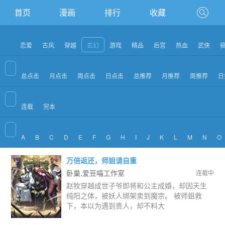
首页
漫画
排行
收藏
恋爱
古风
穿越
玄幻
游戏
精品
后宫
热血
武侠
总点击
月点击
周点击
日点击
总推荐
月推荐
周推荐
日
连载
完本
A
B
C
D
E
F
G
H
I
J
K
L
M
N
O
万倍返还，师姐请自重
卧巢,爱豆喵工作室
连载中
赵牧穿越成世子爷即将和公主成婚，却因天生
纯阳之体，被妖人绑架卖到魔宗。 被师姐救
下，本以为遇到贵人，却不料大