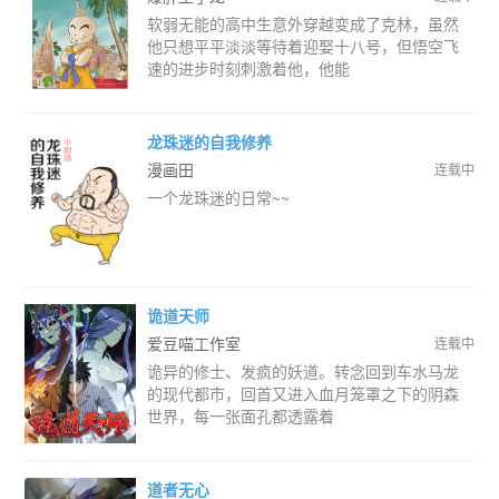
软弱无能的高中生意外穿越变成了克林，虽然
他只想平平淡淡等待着迎娶十八号，但悟空飞
速的进步时刻刺激着他，他能
龙珠迷的自我修养
漫画田
连载中
一个龙珠迷的日常~~
诡道天师
爱豆喵工作室
连载中
诡异的修士、发疯的妖道。转念回到车水马龙
的现代都市，回首又进入血月笼罩之下的阴森
世界，每一张面孔都透露着
道者无心