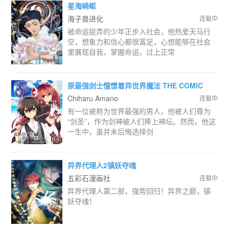
星海崎岖
海子兽进化
连载中
被命运捉弄的少年正步入社会，他热爱天马行
空，想象力和信心都很富足，心想能够在社会
里展现自我，掌握命运，过上正常
原最强剑士憧憬着异世界魔法 THE COMIC
Chiharu Amano
连载中
有一位被称为世界最强的男人，他被人们尊为
“剑圣”，作为剑神被人们捧上神坛。然而，他这
一生中，虽并未后悔选择剑
异界代理人2镇妖夺魂
五彩石漫画社
连载中
异界代理人第二部，强势回归！异界之巅，镇
妖夺魂！