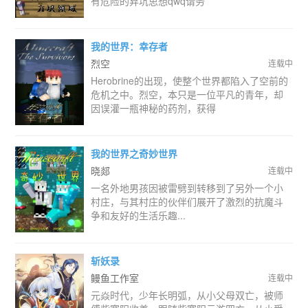
有危险的弃坑思想qwq请务
我的世界：幸存者
烈空
连载中
Herobrine的出现，使整个世界都陷入了空前的
危机之中。烈空，本只是一位平凡的青年，却
因误灌一瓶神秘的药剂，获得
我的世界之奇妙世界
晓郯
连载中
一名外地男孩因被雷劈到转移到了另外一个小
村庄，与其村庄的伙伴们展开了激烈的抗魔斗
争和友好的生活乐趣...
斩妖录
鳗鱼工作室
连载中
元焱时代，少年长明弧，从小父母双亡，被师