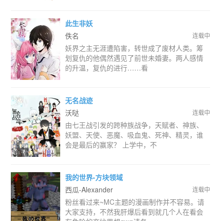
此生非妖
佚名
连载中
妖界之主无涯遭陷害，转世成了废材人类。筹
划复仇的他偶然遇见了前世未婚妻。两人感情
的升温，复仇的进行……看
无名战迹
沃哒
连载中
由七王战引发的跨种族战争，天赋者、神族、
妖盟、天使、恶魔、吸血鬼、死神、精灵，谁
会是最后的赢家？ 上学中，不
我的世界-方块领域
西瓜-Alexander
连载中
粉丝看过来~MC主题的漫画制作并不容易。请
大家支持，不然我肝爆后看到就几个人在看会