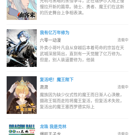
光明与黑暗的永恒争斗，正在瑞伊尔大陆上慢
慢拉开新的篇章。骑士、勇者、魔王们在这新
的历史舞台上争相表演。
我有亿万年修为
六零一动漫
连载中
外卖小哥叶凡自从穿越后本着苟命的宗旨在天
武城深居简出，直到有一天觉醒了亿万修为。
但是，别人装逼要修为，他装
复活吧！魔王陛下
肃肃
连载中
魔族因为缺少仪式性的魔王而日渐人心涣散，
摄政王铤而走险将魔王复活，但复活术失败，
复活出的魔王塞西罗德实际上
龙珠 我是克林
爆肝王子龙
连载中