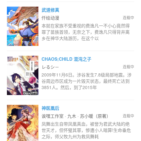
武道修真
仟绘动漫
连载中
本就在家族不受重视的费逸凡一不小心竟然得
罪了苗族首领，无奈之下，费逸凡只得背井离
乡在神华大陆游历，在这个以
CHAOS;CHILD 混沌之子
レるシ－
连载中
2009年11月6日。涉谷发生7.8级局部地震。涉
谷周边市区成为一片毁灭状态，最终死亡达到
3851人。然后，到了2015年
神医凰后
诶嘿工作室 · 九木 · 苏小暖（原著）
连载中
凤舞出生自带凤凰真血，被誉为君武大陆的绝
世天才，但怀璧其罪，惨遭小人暗算!生命垂危
之际，师父牧九州为救凤舞耗