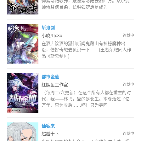
傅紫寒阳收养，跟随紫寒阳云游四方。从小受
师傅耳濡目染，长明弧梦想是成为
斩鬼剑
小晓川xXc
连载中
在酒店饮酒的狐仙听闻鬼藏山有神秘魔种出
没，便好奇想去见识一下.......(王者荣耀同人作
品《斩鬼剑》)
都市金仙
红鲤鱼工作室
连载中
（每周二/六更新）在这个所有人都在重生的时
代，我——林飞，靠的是长生。本尊活过了亿
万年，只为收后……呸！只为寻回
仙客来
超越十下
连载中