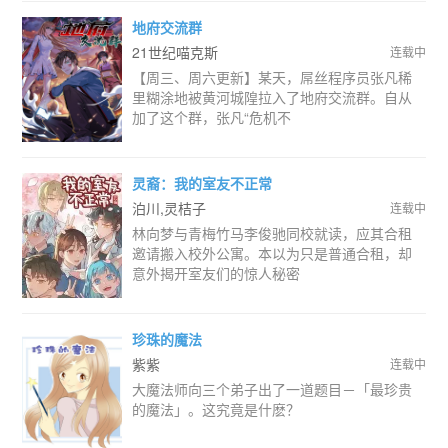
地府交流群
21世纪喵克斯
连载中
【周三、周六更新】某天，屌丝程序员张凡稀
里糊涂地被黄河城隍拉入了地府交流群。自从
加了这个群，张凡“危机不
灵裔：我的室友不正常
泊川,灵桔子
连载中
林向梦与青梅竹马李俊驰同校就读，应其合租
邀请搬入校外公寓。本以为只是普通合租，却
意外揭开室友们的惊人秘密
珍珠的魔法
紫紫
连载中
大魔法师向三个弟子出了一道题目－「最珍贵
的魔法」。这究竟是什麽？