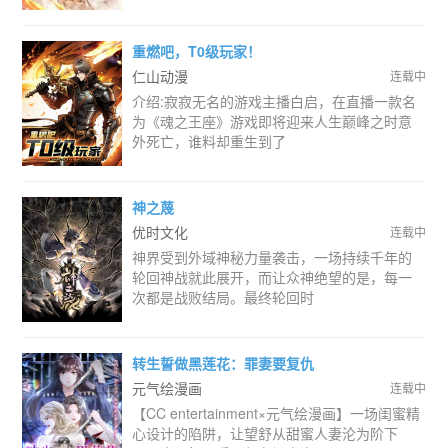
重燃吧，T0级玩家！
仁山动漫
连载中
介绍:寂寂无名的游戏主播白启，在直播一款名
为《魂之王座》游戏即将迎来人生巅峰之时意
外死亡，谁料却重生到了
神之蔑
优时文化
连载中
神界受到外域神秘力量袭击，一场持续千年的
轮回神战就此展开，而让众神绝望的是，每一
次都是战败结局。最终轮回时
转生誓做黑莲花：罪妻要复仇
元气绘漫画
连载中
【CC entertainment×元气绘漫画】一场闺蜜精
心设计的陷阱，让望舒从甜蜜人妻沦为阶下