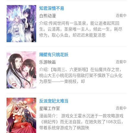
知君深情不易
白熊动漫
连载中
介绍:传闻世间有一泓圣泉，能让逝者起死回
生。云清苒，圣泉唯一主人，倾此一生，耗尽
修为，取心头血，却迟迟未能复活思
隔壁有只桃花妖
乐游映画
连载中
介绍:【每周三、六更新哦】在仙魔共存之世，
桃山大王小桃花因与宿敌打架不慎跌下山头化
为原型——一束桃枝，却
反派宠妃太难当
星曜工作室
连载中
漫画简介： 游戏女王霍水沉迷于一款攻略游戏
《祸妃传》而无法自拔，在她失败了108次后，
带着系统穿游成为了祸国殃