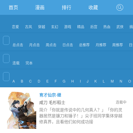
首页
漫画
排行
收藏
恋爱
古风
穿越
玄幻
游戏
精品
后宫
热血
武侠
搞
总点击
月点击
周点击
日点击
总推荐
月推荐
周推荐
日
连载
完本
A
B
C
D
E
F
G
H
I
J
K
L
M
N
O
育才仙宗·继
咸刀 毛杉稻士
连载中
简介「你就是传说中的几何真人？」「你的灵
器居然是镰刀和锤子！」尖子班同学集体穿越
修真界，且看他们如何成功接