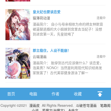
皇太妃也要谈恋爱
猫薄荷动漫
连载中
漫画简介： 自小与母亲相依为命的绣女林默音
被逼替逃婚的大小姐嫁到宫里去当妃子！没想
到进宫第一天，先皇就喝了
郡主稳住，人设不能崩！
云端漫画
连载中
漫画简介： 胎穿到古代应该做什么？谈恋爱，
泡美男？NONO！当然是利用现代知识经商发
家致富了！古代美容健身游泳了解一
首页
电脑
作者
收藏
Copyright ©2021
漫画皮
All Rights Reserved.
斗破苍穹漫画
笔趣阁
小说
爱魔文(Ai魔文)
Ai金文