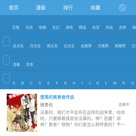
首页
漫画
排行
收藏
恋爱
古风
穿越
玄幻
游戏
精品
后宫
热血
武侠
搞
总点击
月点击
周点击
日点击
总推荐
月推荐
周推荐
日
连载
完本
A
B
C
D
E
F
G
H
I
J
K
L
M
N
O
堕落的黑勇者传说
镜贵也
连载中
没事的，我们才不会死在这样的战争里，哈哈
哈，只要跟着我就会没事的。神？恶魔？邪
神？勇者？怪物？你们是怎么称呼我的？不一