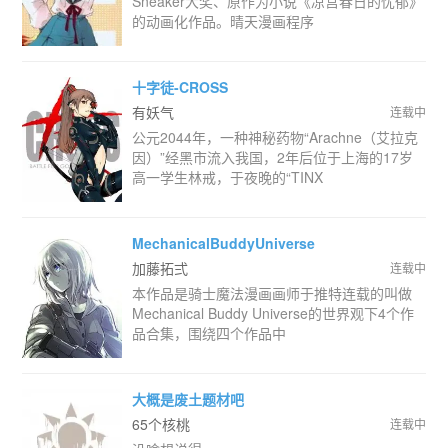
Sneaker大奖、原作为小说《凉宫春日的忧郁》
的动画化作品。晴天漫画程序
十字徒-CROSS
有妖气
连载中
公元2044年，一种神秘药物“Arachne（艾拉克
因）”经黑市流入我国，2年后位于上海的17岁
高一学生林戒，于夜晚的“TINX
MechanicalBuddyUniverse
加藤拓弍
连载中
本作品是骑士魔法漫画画师于推特连载的叫做
Mechanical Buddy Universe的世界观下4个作
品合集，围绕四个作品中
大概是废土题材吧
65个核桃
连载中