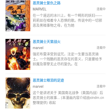
恶灵骑士复仇之路
MARVEL
连载中
在一个遥远的冰川上，有一个畸形的妖妇——
莉莉丝在唱着令人恐惧的歌。传说中的一切邪
恶及黑暗事物之母，在为她
恶灵骑士天堂战火
marvel
连载中
强尼布雷泽受到诅咒，注定一生要当恶灵骑
士。一个残酷的恶灵存在的意义，只是要给予
妖魔及罪孽无止尽的复仇。在
恶灵骑士眼泪的足迹
marvel
连载中
这个是讲述关于 美国南北战争（美国内战）后
恶灵骑士的故事... (本漫画内容介绍由xindm.cn
整理提供) 收起