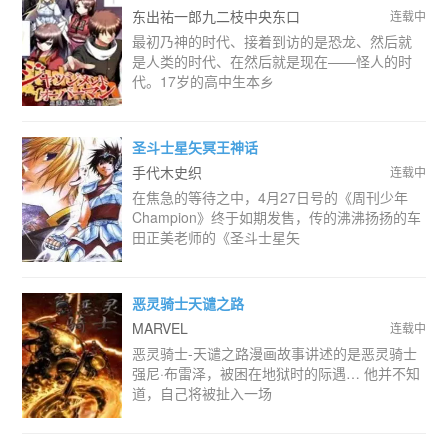
东出祐一郎九二枝中央东口
连载中
最初乃神的时代、接着到访的是恐龙、然后就
是人类的时代、在然后就是现在——怪人的时
代。17岁的高中生本乡
圣斗士星矢冥王神话
手代木史织
连载中
在焦急的等待之中，4月27日号的《周刊少年
Champion》终于如期发售，传的沸沸扬扬的车
田正美老师的《圣斗士星矢
恶灵骑士天谴之路
MARVEL
连载中
恶灵骑士-天谴之路漫画故事讲述的是恶灵骑士
强尼·布雷泽，被困在地狱时的际遇… 他并不知
道，自己将被扯入一场