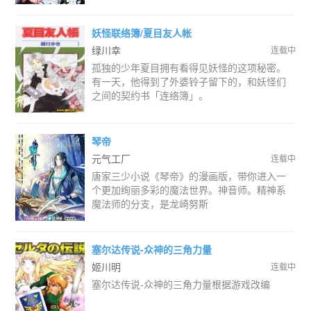
妖怪联络簿/夏目友人帐
绿川幸
连载中
孤独的少年夏目拥有看得见妖怪的这项秘密。
有一天，他得到了外婆铃子留下的，和妖怪们
之间的契约书「连络簿」。
琴帝
元气工厂
连载中
唐家三少小说《琴帝》的漫画版，带你进入一
个更加绚丽多彩的魔法世界。神音师。精神系
魔法师的分支，是龙崎努斯
塞尔达传说-众神的三角力量
姬川明
连载中
塞尔达传说-众神的三角力量根据游戏改编