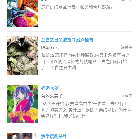
这篇讲的是圣行者，蒙戈和青灯部落。
至白之日余波搜寻沼泽怪物
DCcomic
连载中
和新52沼泽怪物有种种联系,内容上承接至白之
日...可以说沼泽怪物的伏笔从至白之日就开始
了... 至白之日主线
奶奶16岁
菊池久美子
连载中
“从今天开始,我要当高中生”一位看上去只有１
６岁的美少女,实计上却是欧巴桑的奶奶, 为什么
会这样？！,我的奶奶还
放学后的结社