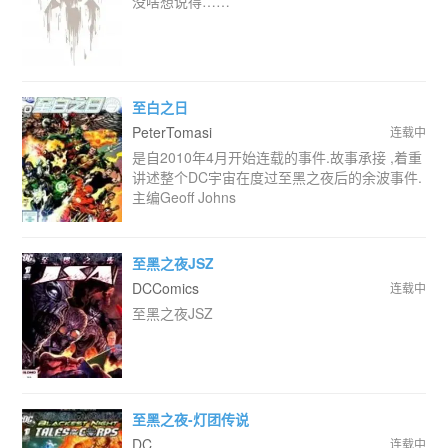
没啥想说得……
至白之日
PeterTomasi
连载中
是自2010年4月开始连载的事件.故事承接 ,着重
讲述整个DC宇宙在度过至黑之夜后的余波事件.
主编Geoff Johns
至黑之夜JSZ
DCComics
连载中
至黑之夜JSZ
至黑之夜-灯团传说
DC
连载中