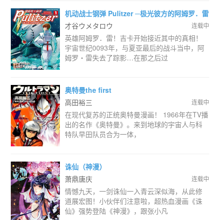
机动战士钢弹 Pulitzer ─极光彼方的阿姆罗．雷
─
才谷ウメタロウ
连载中
英雄阿姆罗．雷！吉卡开始接近其中的真相！
宇宙世纪0093年，与夏亚最后的战斗当中，阿
姆罗‧雷失去了踪影…在那之后过
奥特曼the first
高田裕三
连载中
在现代复苏的正统奥特曼漫画！ 1966年在TV播
出的名作《奥特曼》。来到地球的宇宙人与科
特队早田队员合为一体，
诛仙（神漫）
萧鼎唐庆
连载中
情憾九天，一剑诛仙一入青云深似海，从此修
道展宏图！小伙伴们注意啦，超热血漫画《诛
仙》强势登陆《神漫》，跟张小凡