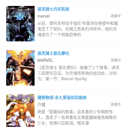
恶灵骑士丹尼凯屈
marvel
连载中
从前，摩托车特技手强尼·布雷泽在绝望中和魔
鬼签下了契约。在随之而来的冲突中，他的灵
魂成为了一个阴森恐怖的
恶灵骑士复仇摩托
MARVEL
连载中
《恶灵骑士-复仇摩托》 收编了三个故事，讲述
三段摩托见证、为灵魂而奔驰的血泪史，分别
为：第一节：Marvel Spotlig
键姬物语-永久爱丽丝回旋曲
介错
连载中
熱愛「愛麗絲的故事」這本書的少年桐原有
人，遇見了一名與書名主角愛麗絲極為相像的
少女，有栖川亞梨須。晴天漫