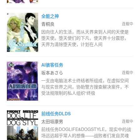
全能之神
青桐良
连载中
因向往人的生活，而从天界来到人间的天使是
堕天使。堕天使们的下凡，使天界十分震怒，
天界为清除堕天使，计划在人间
AI骇客任务
坂本あさら
连载中
一支由电脑法术士终结者所组成，在虚拟空间
与现实世界之间，协助警方搜查解决案件，不
受法规限制的私人组织“终极
前线任务DLDS
太田垣康男
连载中
前线任务DOGLIFE&DOGSTYLE，现实中的战
场远远超乎常人的想像——战败者们发自灵魂