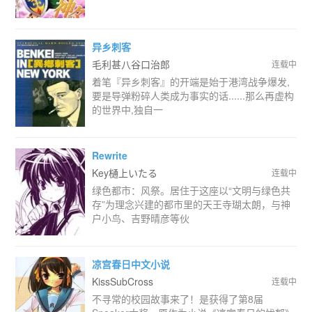
异乡刺客
毛利甚八谷口治郎
连载中
着笔『异乡刺客』的开端是始于港湾战争爆发,
要是导弹粉碎人类成为事实的话......那么再虚构
的世界中,独自一
Rewrite
Key樋上いたる
连载中
绿色都市：风祭。居住于这座以“文明与绿色共
存”为理念兴建的都市里的天王寺瑚太朗，与神
户小鸟、吉野晴彦等伙
凉宫春日中文小说
KissSubCross
连载中
不寻常的校园故事来了！是获得了第8届