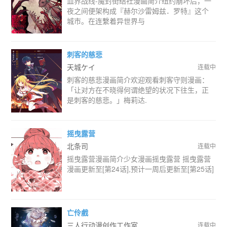
血界战线-魔封街结社漫画简介纽约崩坏后，一
夜之间便架构成『赫尔沙雷姆兹．罗特』这个
城市。在连繫着异世界与
刺客的慈悲
天城ケイ
连载中
刺客的慈悲漫画简介欢迎观看刺客守则漫画：
「让对方在不晓得何谓绝望的状况下往生，正
是刺客的慈悲。」梅莉达.
摇曳露营
北条司
连载中
摇曳露营漫画简介少女漫画摇曳露营 摇曳露营
漫画更新至[第24话],预计一周后更新至[第25话]
亡伶戲
三人行动漫创作工作室
连载中