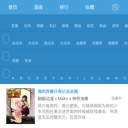
首页
漫画
排行
收藏
恋爱
古风
穿越
玄幻
游戏
精品
后宫
热血
武侠
搞
总点击
月点击
周点击
日点击
总推荐
月推荐
周推荐
日
连载
完本
A
B
C
D
E
F
G
H
I
J
K
L
M
N
O
我的异兽只有亿点点强
翻翻动漫 x Mako x 神奇海螺
连载中
简介每周四、周日更新。与妹妹相依为命的少
年司阳在某次送外卖的时候被妖怪袭击，死而
复生后觉醒灵力，在意外收