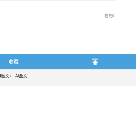
连载中
收藏
i魔文)
Ai金文