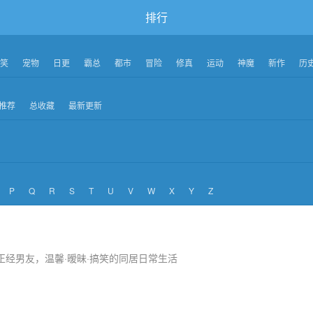
排行
笑
宠物
日更
霸总
都市
冒险
修真
运动
神魔
新作
历
推荐
总收藏
最新更新
P
Q
R
S
T
U
V
W
X
Y
Z
正经男友，温馨·暧昧·搞笑的同居日常生活