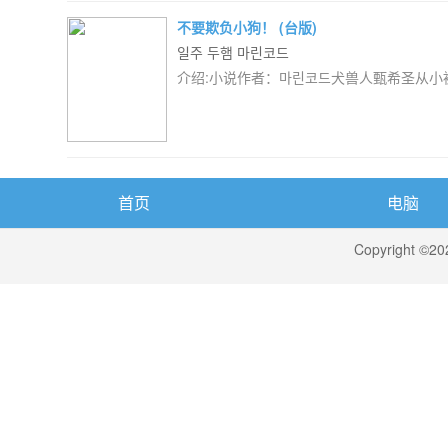
不要欺负小狗！ (台版)
일주 두햄 마린코드
介绍:小说作者：마린코드犬兽人甄希圣从
首页
电脑
Copyright ©2