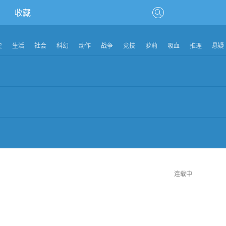
收藏
史
生活
社会
科幻
动作
战争
竞技
萝莉
吸血
推理
悬疑
连载中