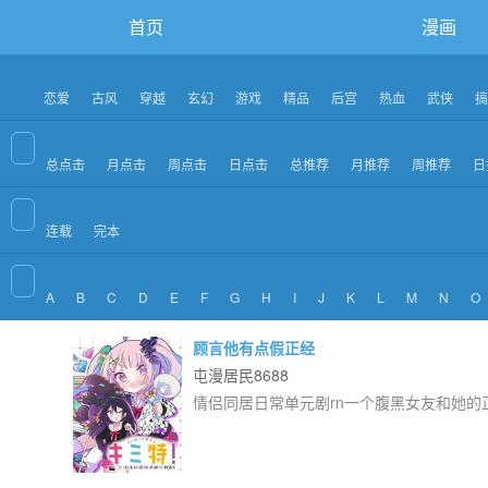
首页
漫画
恋爱
古风
穿越
玄幻
游戏
精品
后宫
热血
武侠
搞
总点击
月点击
周点击
日点击
总推荐
月推荐
周推荐
日
连载
完本
A
B
C
D
E
F
G
H
I
J
K
L
M
N
O
顾言他有点假正经
屯漫居民8688
情侣同居日常单元剧rn一个腹黑女友和她的