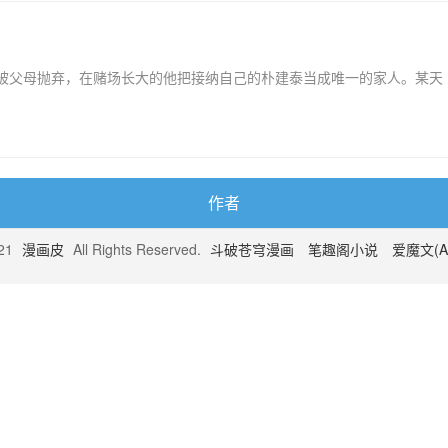
小被父母抛弃，在赌场长大的他把接纳自己的朴建泰当成唯一的家人。某天
作者
021
漫画皮
All Rights Reserved.
斗破苍穹漫画
笔趣阁小说
爱魔文(A