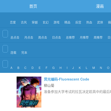
首页
漫画
恋爱
古风
穿越
玄幻
游戏
精品
后宫
热血
武侠
搞
总点击
月点击
周点击
日点击
总推荐
月推荐
周推荐
日
连载
完本
A
B
C
D
E
F
G
H
I
J
K
L
M
N
O
荧光编码-Fluorescent Code
柳山菊
准备参加大学考试的拉瓦决定趁高中的最后