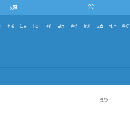
收藏
史
生活
社会
科幻
动作
战争
竞技
萝莉
吸血
推理
悬疑
连载中