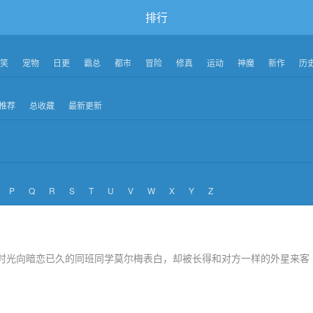
排行
笑
宠物
日更
霸总
都市
冒险
修真
运动
神魔
新作
历
推荐
总收藏
最新更新
P
Q
R
S
T
U
V
W
X
Y
Z
时光向暗恋已久的同班同学莫尔梅表白，却被长得和对方一样的外星来客