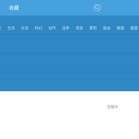
收藏
史
生活
社会
科幻
动作
战争
竞技
萝莉
吸血
推理
悬疑
连载中