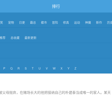
排行
笑
宠物
日更
霸总
都市
冒险
修真
运动
神魔
新作
历
推荐
总收藏
最新更新
P
Q
R
S
T
U
V
W
X
Y
Z
小被父母抛弃，在赌场长大的他把接纳自己的朴建泰当成唯一的家人。某天