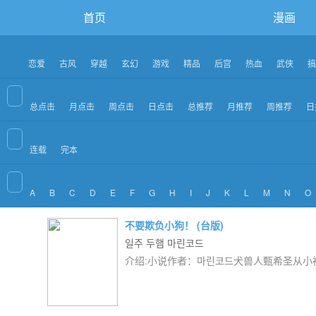
首页
漫画
恋爱
古风
穿越
玄幻
游戏
精品
后宫
热血
武侠
搞
总点击
月点击
周点击
日点击
总推荐
月推荐
周推荐
日
连载
完本
A
B
C
D
E
F
G
H
I
J
K
L
M
N
O
不要欺负小狗！ (台版)
일주 두햄 마린코드
介绍:小说作者：마린코드犬兽人甄希圣从